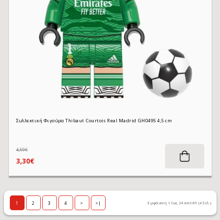
Συλλεκτική Φιγούρα Thibaut Courtois Real Madrid GH0495 4,5 cm
4,50€
3,30€
1
2
3
4
>
>|
Εμφάνιση 1 έως 24 από 89 (4 Σελ.)