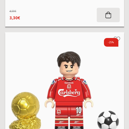
4,50€
3,30€
-25%