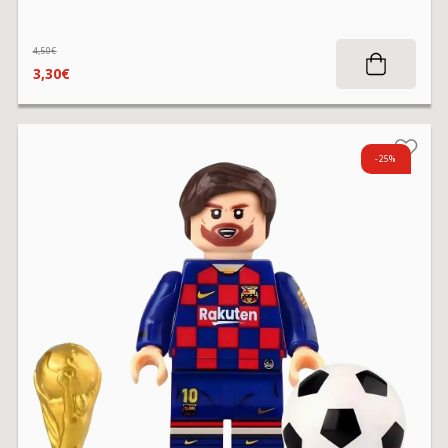
4,50€
3,30€
-25%