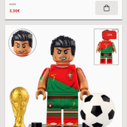
4,50€
3,30€
-25%