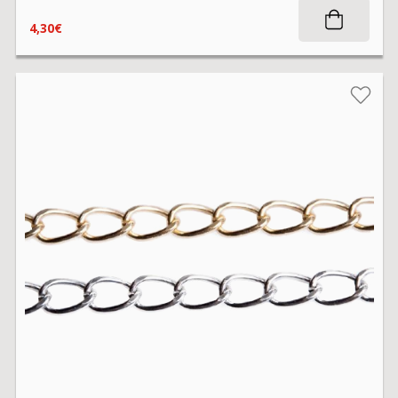
4,30€