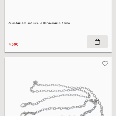
Αλυσιδάκι Ετοιμο 120εκ. με Παπαγαλάκια, Χρυσό
4,50€