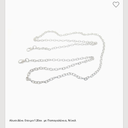
Αλυσιδάκι Ετοιμο 120εκ. με Παπαγαλάκια, Νίκελ