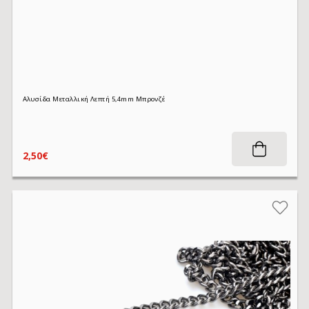
Αλυσίδα Μεταλλική Λεπτή 5,4mm Μπρονζέ
2,50€