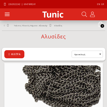
2262022242
|
6947498241
EN
GR
Τσάντες Πλεκτές-Νήματα -Αξεσουάρ
Αλυσίδες
0
Αλυσίδες
ΦΊΛΤΡΑ