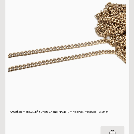
Αλυσίδα Μεταλλική τύπου Chanel Φ34TP, Μπρονζέ. Μέγεθος 13,5mm