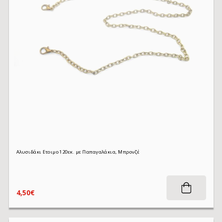
Αλυσιδάκι Ετοιμο 120εκ. με Παπαγαλάκια, Μπρονζέ
4,50€