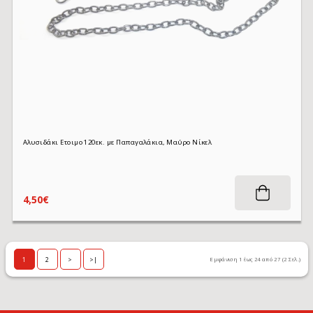
Αλυσιδάκι Ετοιμο 120εκ. με Παπαγαλάκια, Μαύρο Νίκελ
4,50€
1
2
>
>|
Εμφάνιση 1 έως 24 από 27 (2 Σελ.)