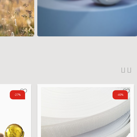
-27%
-40%