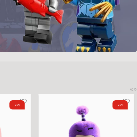
«
»
-20%
-20%