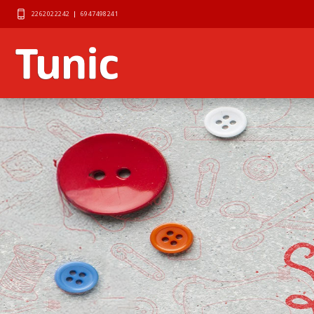
2262022242
|
6947498241