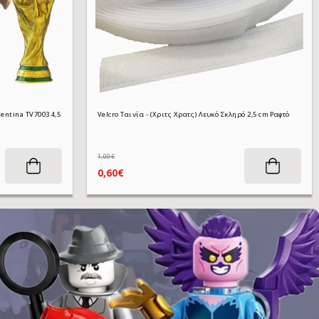
Συλλεκτική Φιγούρα Diego Maradona Argentina TV7003 4,5 cm
Velcro Ταινία - (Χριτς Χρατς) Λευκό Σκληρό 2,5 cm Ραφτό
1,00€
0,60€