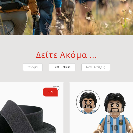
Δείτε Ακόμα ...
Όνομα
Best Sellers
Νέες Αφίξεις
-33%