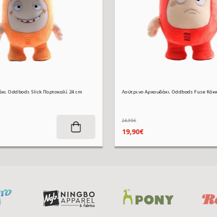
κι Oddbods Slick Πορτοκαλί 24 cm
24,90€
ΑΓΟΡΆ
19,90€