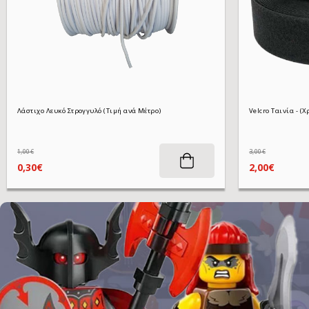
Λάστιχο Λευκό Στρογγυλό (Τιμή ανά Μέτρο)
1,00€
3,00€
0,30€
2,00€