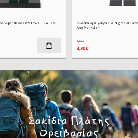
Συλλεκτική Φιγούρα Super Heroes WM1752 Hulk 4,5 cm
Συλλεκτική Φιγούρα Five Nights At Freddy's KF13
Face Man 4,5 cm
4,00€
3,30€