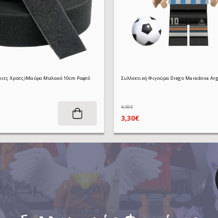
Velcro Ταινία - (Χριτς Χρατς)Μαύρο Μαλακό 10cm Ραφτό
4,50€
3,30€