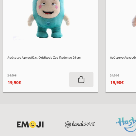
Λούτρινο Αρκουδάκι Oddbods Zee Πράσινο 24 cm
Λούτρινο Αρκουδά
24,90€
24,90€
ΡΆ
ΑΓΟΡΆ
19,90€
19,90€