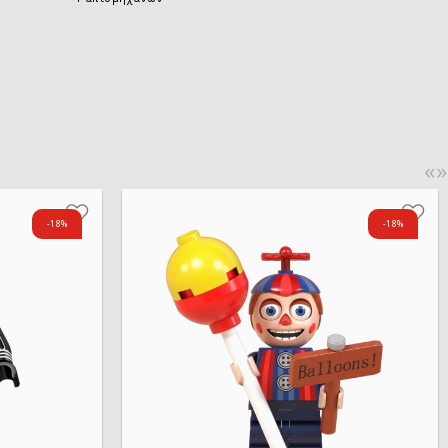
«
»
-18%
-18%