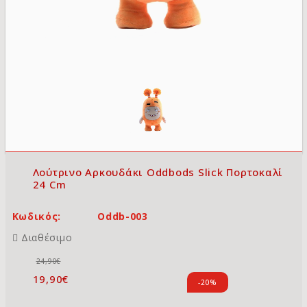
Λούτρινο Αρκουδάκι Oddbods Slick Πορτοκαλί
24 Cm
Κωδικός:
Oddb-003
Διαθέσιμο
24,90€
19,90€
-20%